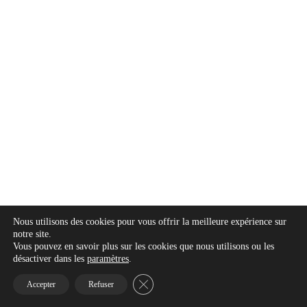
Nous utilisons des cookies pour vous offrir la meilleure expérience sur
notre site.
Vous pouvez en savoir plus sur les cookies que nous utilisons ou les
désactiver dans les
paramètres
.
Close GDPR Cookie Banner
Accepter
Refuser