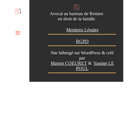
Avocat au barreau de Rennes
en droit de la famille
Mentions Légales
RGPD
Site hébergé sur WordPress & créé
par
Marion COEURET
&
Yassine LE
POUL